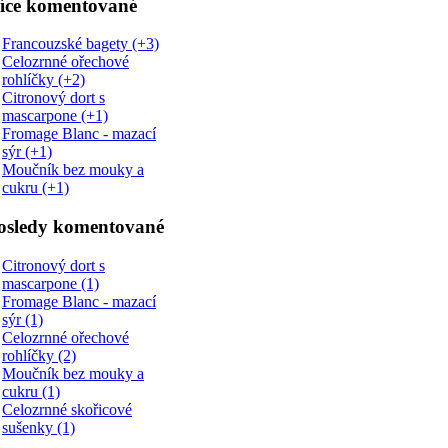
íce komentované
Francouzské bagety (+3)
Celozrnné ořechové
rohlíčky (+2)
Citronový dort s
mascarpone (+1)
Fromage Blanc - mazací
sýr (+1)
Moučník bez mouky a
cukru (+1)
osledy komentované
Citronový dort s
mascarpone (1)
Fromage Blanc - mazací
sýr (1)
Celozrnné ořechové
rohlíčky (2)
Moučník bez mouky a
cukru (1)
Celozrnné skořicové
sušenky (1)