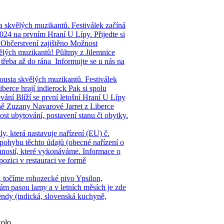
ta skvělých muzikantů. Festiválek začíná
 2024 na prvním Hraní U Lípy. Přijedte si
é Občerstvení zajištěno Možnost
vělých muzikantů! Půltmy z Jilemnice
 třeba až do rána Informujte se u nás na
pousta skvělých muzikantů. Festiválek
berce hrají indierock Pak si spolu
ání Blíží se první letošní Hraní U Lípy
ně Zuzany Navarové Jarret z Liberce
ost ubytování, postavení stanu či obytky.
, která nastavuje nařízení (EU) č.
pohybu těchto údajů (obecné nařízení o
nností, které vykonáváme. Informace o
ozici v restauraci ve formě
, točíme rohozecké pivo Ypsilon,
ám pasou lamy a v letních měsích je zde
ndy (indická, slovenská kuchyně,