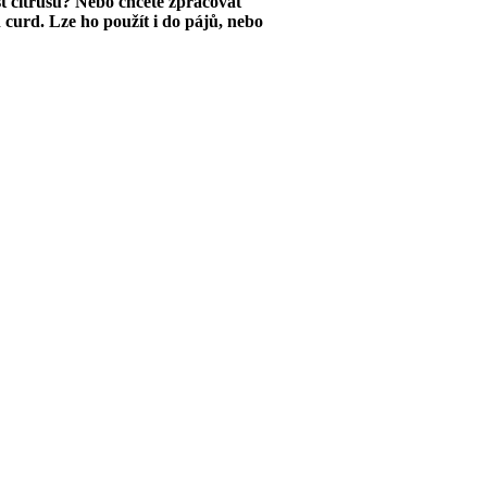
st citrusů? Nebo chcete zpracovat
n curd. Lze ho použít i do pájů, nebo