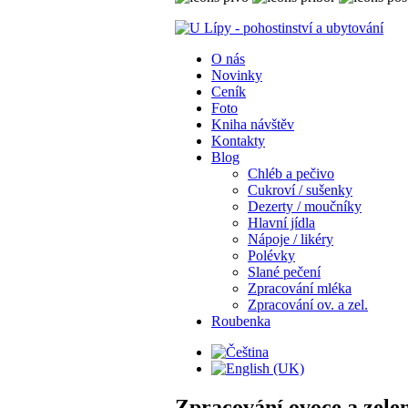
O nás
Novinky
Ceník
Foto
Kniha návštěv
Kontakty
Blog
Chléb a pečivo
Cukroví / sušenky
Dezerty / moučníky
Hlavní jídla
Nápoje / likéry
Polévky
Slané pečení
Zpracování mléka
Zpracování ov. a zel.
Roubenka
Zpracování ovoce a zele