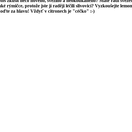
etos zkusit něco nového, svěžího a neokoukaného? Máte rádi svěže
é rýmičce, protože jste jí raději léčili slivovicí? Vyzkoušejte lemo
hoďte za hlavu! Vždyť v citronech je "céčko" :-)