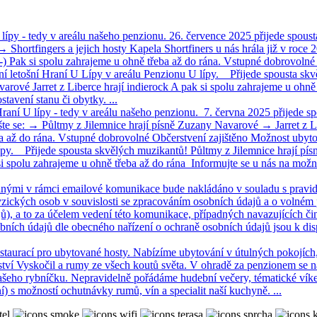
 lípy - tedy v areálu našeho penzionu. 26. července 2025 přijede spous
 → Shortfingers a jejich hosty Kapela Shortfiners u nás hrála již v roce
 :-) Pak si spolu zahrajeme u ohně třeba až do rána. Vstupné dobrovoln
vní letošní Hraní U Lípy v areálu Penzionu U lípy. Přijede spousta sk
arové Jarret z Liberce hrají indierock A pak si spolu zahrajeme u ohně
tavení stanu či obytky. ...
 Hraní U lípy - tedy v areálu našeho penzionu. 7. června 2025 přijede s
šte se: → Půltmy z Jilemnice hrají písně Zuzany Navarové → Jarret z Li
a až do rána. Vstupné dobrovolné Občerstvení zajištěno Možnost ubytov
ípy. Přijede spousta skvělých muzikantů! Půltmy z Jilemnice hrají pís
si spolu zahrajeme u ohně třeba až do rána Informujte se u nás na možn
anými v rámci emailové komunikace bude nakládáno v souladu s pravidly
zických osob v souvislosti se zpracováním osobních údajů a o volném 
ů), a to za účelem vedení této komunikace, případných navazujících či
bních údajů dle obecného nařízení o ochraně osobních údajů jsou k disp
estaurací pro ubytované hosty. Nabízíme ubytování v útulných pokojích
ství Vyskočil a rumy ze všech koutů světa. V ohradě za penzionem se n
šeho rybníčku. Nepravidelně pořádáme hudební večery, tématické víke
ní) s možností ochutnávky rumů, vín a specialit naší kuchyně. ...