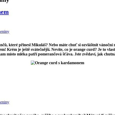
nem
leniny
čů, které přinesl Mikuláš? Nebo máte chuť si ozvláštnit vánoční 
Krém je ještě svátečnější. Nevíte, co je orange curd? Je to vlast
 tam místo mléka patří pomerančová šťáva. Jste zvědaví, jak chutn
leniny