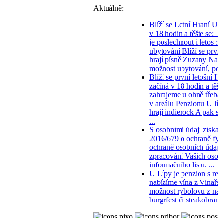
Aktuálně:
Blíží se Letní Hraní U
v 18 hodin a těšte se:
je poslechnout i letos
ubytování Blíží se pr
hrají písně Zuzany Nav
možnost ubytování, pos
Blíží se první letošní
začíná v 18 hodin a tě
zahrajeme u ohně třeb
v areálu Penzionu U l
hrají indierock A pak 
...
S osobními údaji získ
2016/679 o ochraně fy
ochraně osobních údaj
zpracování Vašich oso
informačního listu. ...
U Lípy je penzion s r
nabízíme vína z Vinař
možnost rybolovu z na
burgrfest či steakobra