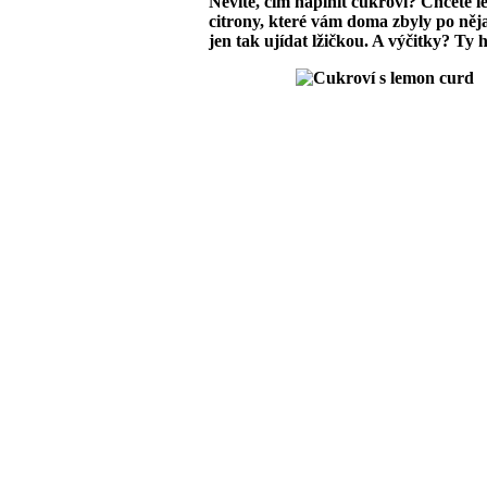
Nevíte, čím naplnit cukroví? Chcete l
citrony, které vám doma zbyly po nějak
jen tak ujídat lžičkou. A výčitky? Ty 