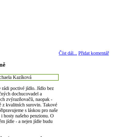
Číst dál...
Přidat komentář
ně
ádi poctivé jídlo. Jídlo bez
čných dochucovadel a
ch zvýrazňovačů, naopak -
é z kvalitních surovin. Takové
připravujeme s láskou pro naše
é i hosty našeho penzionu. O
m jídle - a nejen jídle budu